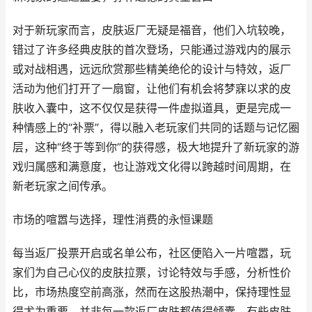
对于新玩家而言，皮肤返厂无疑是福音，他们入坑较晚，
错过了许多经典皮肤的首次登场，只能通过游戏内的展示
或对战相遇，远远欣赏那些精美绝伦的设计与特效，返厂
活动为他们打开了一扇窗，让他们有机会将梦寐以求的皮
肤收入囊中，这不仅仅是获得一件虚拟道具，更是完成一
种情感上的“补票”，得以融入老玩家们共同的话题与记忆圈
层，这种“终于等到你”的获得感，极大地提升了新玩家的游
戏归属感和满意度，也让游戏文化得以跨越时间周期，在
新老玩家之间传承。
市场的喧嚣与选择，理性消费的永恒课题
每当返厂投票开启或名单公布，社区便陷入一片喧嚣，玩
家们为自己心仪的皮肤拉票，讨论特效与手感，分析性价
比，市场热度空前高涨，然而在这股热潮中，保持理性显
得尤为重要，并非每一款返厂皮肤都值得倾囊，有些皮肤