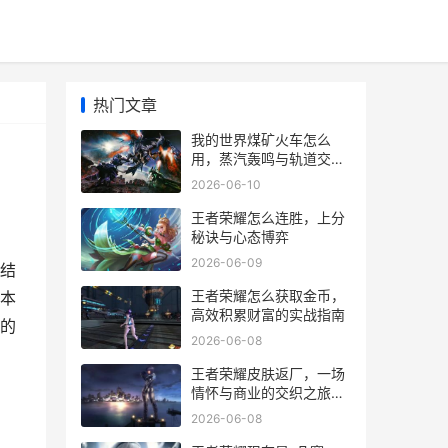
热门文章
我的世界煤矿火车怎么
用，蒸汽轰鸣与轨道交织
的工业诗篇
2026-06-10
王者荣耀怎么连胜，上分
秘诀与心态博弈
2026-06-09
结
王者荣耀怎么获取金币，
本
高效积累财富的实战指南
的
2026-06-08
王者荣耀皮肤返厂，一场
情怀与商业的交织之旅，
副标题，老玩家的珍藏记
2026-06-08
忆与新玩家的机遇之窗