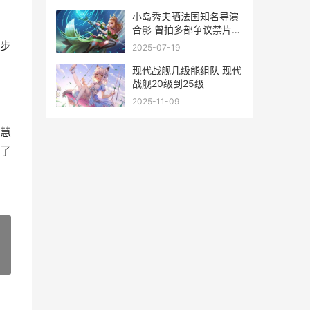
小岛秀夫晒法国知名导演
合影 曾拍多部争议禁片
小岛秀夫获奖
步
2025-07-19
现代战舰几级能组队 现代
战舰20级到25级
2025-11-09
慧
了
»