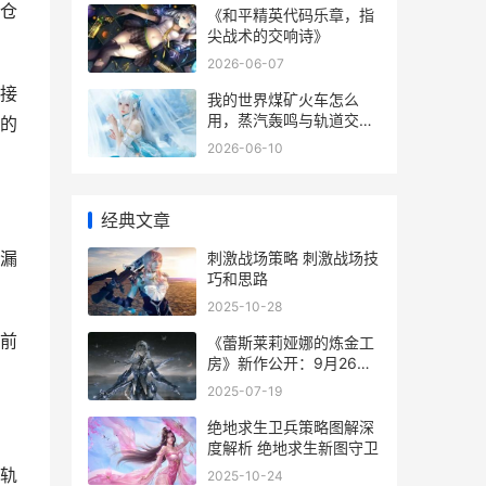
仓
《和平精英代码乐章，指
尖战术的交响诗》
2026-06-07
接
我的世界煤矿火车怎么
用，蒸汽轰鸣与轨道交织
的
的工业诗篇
2026-06-10
经典文章
漏
刺激战场策略 刺激战场技
巧和思路
2025-10-28
前
《蕾斯莱莉娅娜的炼金工
房》新作公开：9月26日
发行 蕾菈 laira
2025-07-19
绝地求生卫兵策略图解深
度解析 绝地求生新图守卫
轨
2025-10-24