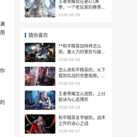
王者荣耀现在是s几赛
季，一个老玩家的赛季轮
回沉思录，副标题，时光
2026-06-08
流转中的峡谷征程
满
用
猜你喜欢
**和平精英加特林怎么
用，重火力的掌控与破局
之道副标题：从笨重铁牛
2026-06-06
到战场收割机的蜕变之路
**
怎么进和平精英的，从下
你
载到实战的完整指南，副
标题，新手指引与进阶要
2026-06-04
诀全解析
王者荣耀怎么连胜，上分
秘诀与心态博弈
的
2026-06-09
和平精英名字破防，战术
之外的诛心之战
2026-06-07