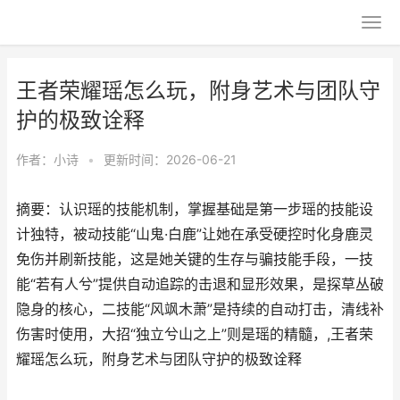
王者荣耀瑶怎么玩，附身艺术与团队守
护的极致诠释
作者：
小诗
•
更新时间：2026-06-21
摘要：认识瑶的技能机制，掌握基础是第一步瑶的技能设
计独特，被动技能“山鬼·白鹿”让她在承受硬控时化身鹿灵
免伤并刷新技能，这是她关键的生存与骗技能手段，一技
能“若有人兮”提供自动追踪的击退和显形效果，是探草丛破
隐身的核心，二技能“风飒木萧”是持续的自动打击，清线补
伤害时使用，大招“独立兮山之上”则是瑶的精髓，,王者荣
耀瑶怎么玩，附身艺术与团队守护的极致诠释