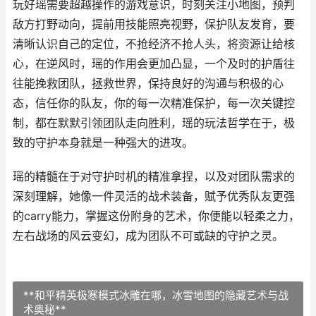
玩好瑶需要超越操作的游戏意识，时刻关注小地图，预判
敌方打野动向，提前用技能照亮视野，保护队友发育，要
清晰认识自己的定位，不抢经济不抢人头，将资源让给核
心，在逆风时，瑶的作用会更加凸显，一个及时的护盾往
往能挽救团队，拯救世界，保持良好的沟通与积极的心
态，信任你的队友，你的每一次精准保护，每一次关键控
制，都在默默引领团队走向胜利，瑶的玩法哲学在于，极
致的守护本身就是一种强大的进攻。
瑶的精髓在于对守护时机的精准拿捏，以及对团队需求的
深刻理解，她像一件灵活的战术装备，赋予优秀队友更强
的carry能力，掌握这份附身的艺术，你便能以轻柔之力，
左右战场的风云变幻，成为团队不可或缺的守护之灵。
**和平精英极寒模式冰雕在哪，冰雪地图的隐藏艺术与战
术奥秘**