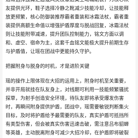
友提供光环，鞋子选择冷静之靴减少技能冷却，让技能释
放更频繁，核心防御装推荐霸者重装和冰霜法杖，霸者重
装提供高额生命值以增强护盾厚度与脱战回复，冰霜法杖
则让技能附带减速，提升团队控制能力，铭文方面以调
和、虚空、宿命为主，这套千血铭文能极大提升前期生存
与护盾值，让瑶在团战中更能持久守护。
把握附身与脱身的时机，才是进阶关键
瑶的操作上限体现在大招的运用上，附身时机至关重要，
并非开局就挂在队友身上，对线期可利用一技能频繁骚扰
探草，为射手创造安全环境，待队友即将承受爆发伤害
时，再瞬间附身提供护盾，团战中，瑶需要敏锐判断集火
目标，及时将护盾给予最需要的队友，真实护盾可抵挡所
有类型伤害，但会被真实伤害迅速击破，需注意吕布貂蝉
等英雄，主动脱离附身可减少大招冷却，在护盾即将破裂