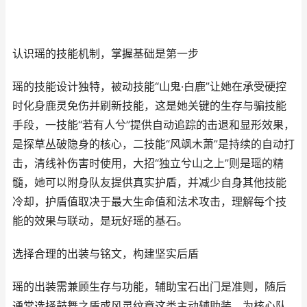
认识瑶的技能机制，掌握基础是第一步
瑶的技能设计独特，被动技能“山鬼·白鹿”让她在承受硬控
时化身鹿灵免伤并刷新技能，这是她关键的生存与骗技能
手段，一技能“若有人兮”提供自动追踪的击退和显形效果，
是探草丛破隐身的核心，二技能“风飒木萧”是持续的自动打
击，清线补伤害时使用，大招“独立兮山之上”则是瑶的精
髓，她可以附身队友提供真实护盾，并减少自身其他技能
冷却，护盾值取决于最大生命值和法术攻击，理解每个技
能的效果与联动，是玩好瑶的基石。
选择合理的出装与铭文，构建坚实后盾
瑶的出装需兼顾生存与功能，辅助宝石出门是准则，随后
通常选择鼓舞之盾或风灵纹章这类主动辅助装，为核心队