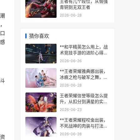
王者有几个段位，从倔强
青铜到无双王者
潮
2026-06-28
，
口
猜你喜欢
感
**和平精英怎么用上，战
术竞技手游的进阶心得，
从入门到精通之路**
2026-06-26
**王者荣耀雅典娜出装，
冰痕之枪与破军之舞，副
斗
标题，穿透与爆发的艺术
2026-06-28
**
，
王者荣耀信誉等级怎么提
升，从扣分到满星的实战
心得
2026-06-23
**王者荣耀程咬金出装，
不死战神的肉装与打法艺
术**
2026-06-28
资