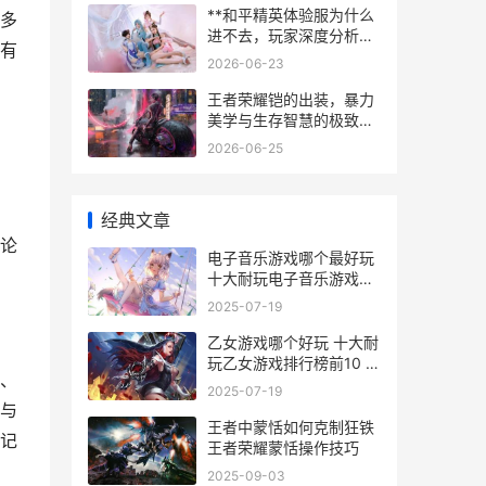
**和平精英体验服为什么
多
进不去，玩家深度分析与
有
排障指南，副标题，体验
2026-06-23
服登录难题的全面解析与
解决思路探秘**
王者荣耀铠的出装，暴力
美学与生存智慧的极致平
衡，副标题，一刀生死的
2026-06-25
艺术抉择。
经典文章
论
电子音乐游戏哪个最好玩
十大耐玩电子音乐游戏精
选 电子音乐游戏哪个软件
2025-07-19
好
乙女游戏哪个好玩 十大耐
玩乙女游戏排行榜前10 乙
、
女游戏有啥
2025-07-19
与
王者中蒙恬如何克制狂铁
记
王者荣耀蒙恬操作技巧
2025-09-03