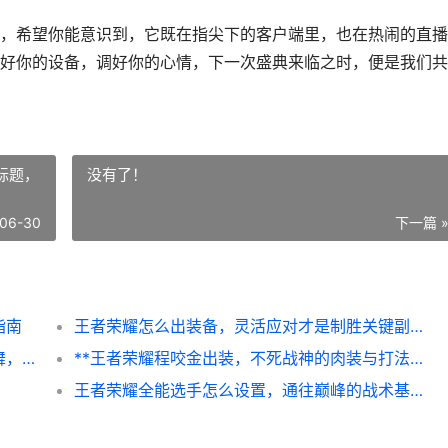
，希望你能意识到，它既在指尖下的客户端里，也在热闹的直播
好你的设备，调好你的心情，下一次盛典来临之时，便是我们共
标题，
没有了！
06-30
下一篇 
指南
王者荣耀怎么出装备，灵活应对才是制胜关键副标题，从新手到高手的装备认知进阶之路
**王者荣耀雅典娜出装，冰痕之枪与破军之舞，副标题，穿透与爆发的艺术**
**王者荣耀程咬金出装，不死战神的肉装与打法艺术**
王者荣耀全能选手怎么设置，通往巅峰的战术基石