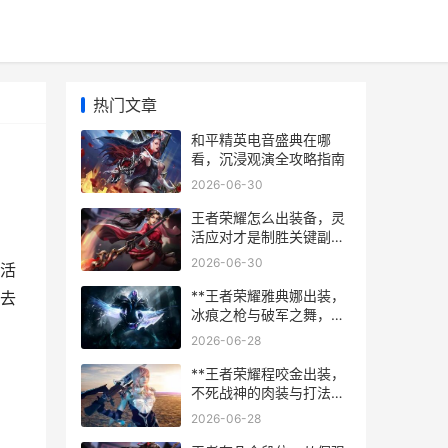
热门文章
和平精英电音盛典在哪
看，沉浸观演全攻略指南
2026-06-30
王者荣耀怎么出装备，灵
活应对才是制胜关键副标
题，从新手到高手的装备
2026-06-30
活
认知进阶之路
**王者荣耀雅典娜出装，
去
冰痕之枪与破军之舞，副
标题，穿透与爆发的艺术
2026-06-28
**
**王者荣耀程咬金出装，
不死战神的肉装与打法艺
术**
2026-06-28