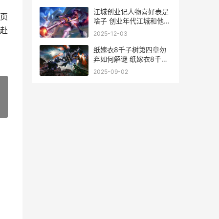
江城创业记人物喜好表是
页
啥子 创业年代江城和他老
赴
婆的
2025-12-03
纸嫁衣8千子树第四章勿
弃如何解谜 纸嫁衣8千子
树剧情
2025-09-02
»