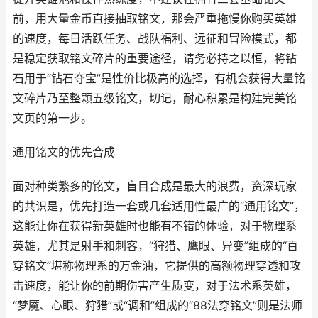
前，用大量金币直接抽取铭文，那会严重拖慢你购买英雄
的速度，每日活跃任务、战队福利、远征和冒险模式，都
是稳定获取铭文碎片的重要途径，请务必持之以恒，将钻
石用于“钻石夺宝”是性价比极高的选择，有机会获得大量铭
文碎片乃至整颗五级铭文，切记，耐心积累是构建完美铭
文页的第一步。
通用铭文的优先合成
面对种类繁多的铭文，盲目合成是最大的浪费，资深玩家
的共识是，优先打造一套或几套适用性最广的“通用铭文”，
这能让你在获得新英雄时也能有不错的体验，对于物理系
英雄，尤其是射手和刺客，“狩猎、鹰眼、异变”组成的“百
穿铭文”堪称物理系的万金油，它提供的高额物理穿透和攻
击速度，能让你的前期伤害产生质变，对于法术系英雄，
“梦魇、心眼、狩猎”或“调和”组成的“88法穿铭文”则是法师