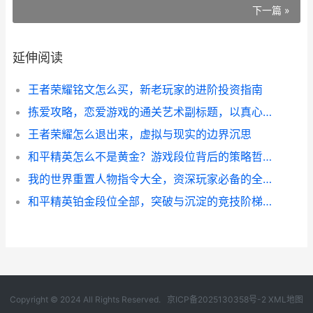
下一篇 »
延伸阅读
王者荣耀铭文怎么买，新老玩家的进阶投资指南
拣爱攻略，恋爱游戏的通关艺术副标题，以真心为钥破译情感谜题
王者荣耀怎么退出来，虚拟与现实的边界沉思
和平精英怎么不是黄金？游戏段位背后的策略哲学
我的世界重置人物指令大全，资深玩家必备的全能指南与角色管理秘籍
和平精英铂金段位全部，突破与沉淀的竞技阶梯，副标题，从莽撞到谋略的战术觉醒之路
Copyright © 2024 All Rights Reserved.
京ICP备2025130358号-2
XML地图