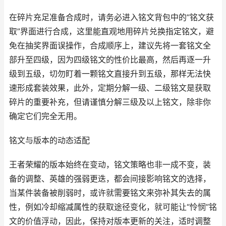
在碎片充足准备合成时，请务必进入铭文背包中的“铭文获
取”界面进行合成，这里能直观地用碎片兑换指定铭文，避
免在抽奖界面误操作，合成顺序上，建议先将一套铭文全
部升至四级，因为四级铭文的性价比最高，然后再逐一升
级到五级，切勿盯着一颗铭文直接升到五级，那样无法快
速形成套装效果，此外，定期分解一级、二级铭文是获取
碎片的重要补充，但请谨慎分解三级及以上铭文，除非你
确定它们完全无用。
铭文与版本的动态适配
王者荣耀的版本始终在变动，铭文策略也非一成不变，装
备的调整、英雄的强弱更迭，都会间接影响铭文的选择，
当某件装备被削弱时，或许就需要铭文来弥补其失去的属
性，例如冷却缩减属性的获取途径变化，就可能让“怜悯”铭
文的价值浮动，因此，保持对版本更新的关注，适时调整