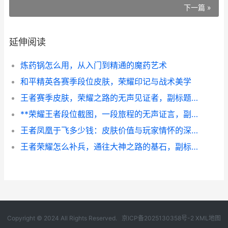
下一篇 »
延伸阅读
炼药锅怎么用，从入门到精通的魔药艺术
和平精英各赛季段位皮肤，荣耀印记与战术美学
王者赛季皮肤，荣耀之路的无声见证者，副标题，时光铭刻于方寸之间
**荣耀王者段位截图，一段旅程的无声证言，副标题，屏幕背后的汗水与荣光**
王者凤凰于飞多少钱：皮肤价值与玩家情怀的深度解析
王者荣耀怎么补兵，通往大神之路的基石，副标题，小兵经济里隐藏的制胜哲学
Copyright © 2024 All Rights Reserved.
京ICP备2025130358号-2
XML地图