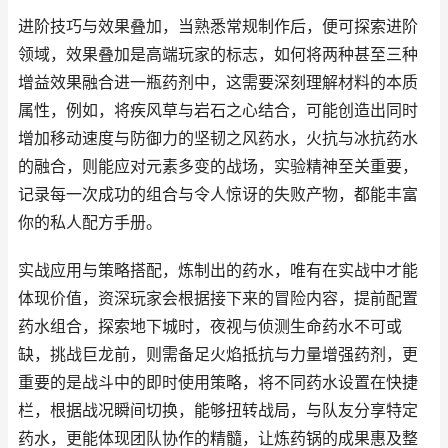
进阶技巧与效果叠加，当熟悉常规制作后，便可探索进阶
领域，效果叠加是高端玩家的标志，如何将两种甚至三种
增益效果融合进一瓶药剂中，这需要深刻理解材料的本质
属性，例如，将疾风草与岩石之心结合，可能创造出同时
增加移动速度与防御力的坚韧之风药水，火抗与冰抗药水
的融合，则能应对元素多变的战场，实验精神至关重要，
记录每一次成功的组合与令人惊讶的失败产物，都能丰富
你的私人配方手册。
实战应用与策略搭配，炼制出的药水，唯有在实战中才能
体现价值，资深玩家会根据接下来的冒险内容，提前配置
药水组合，探索地下城时，夜视与侦测生命药水不可或
缺，挑战巨龙前，则需备足火焰抵抗与力量增强药剂，更
重要的是战斗中的即时使用策略，将不同药水设置在快捷
栏，根据战况瞬间切换，能够扭转战局，与队友分享特定
药水，更能体现团队协作的精髓，让炼药锅的成果惠及整