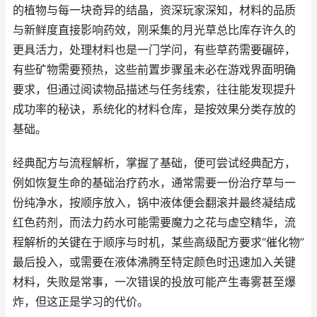
的植物与每一块奇异的结晶，资深玩家深知，材料的品质
与新鲜度直接影响药效，刚采集的月光草总比库存许久的
更具活力，处理材料也是一门学问，有些草药需要碾碎，
有些矿物需要预热，这些前置步骤虽未必在游戏界面明确
要求，但通过阅读物品描述与任务线索，往往能发现提升
成功率的秘诀，系统化的材料仓库，是按效果分类存放的
基础。
经典配方与流程解析，掌握了基础，便可尝试经典配方，
例如恢复生命的基础治疗药水，通常需要一份治疗草与一
份纯净水，按顺序放入，锅中液体便会翻滚并最终凝结成
红色药剂，而法力药水可能需要魔力之花与虚空精华，流
程解析的关键在于顺序与时机，某些高级配方要求“催化物”
最后投入，或需要在液体沸腾至特定颜色时迅速加入关键
材料，失败是常事，一次错误的投放可能产生毒雾甚至爆
炸，但这正是学习的代价。