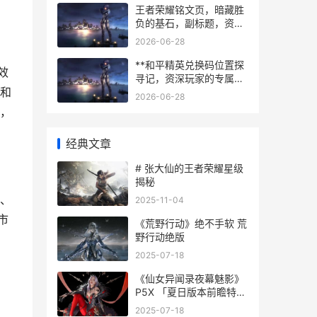
王者荣耀铭文页，暗藏胜
负的基石，副标题，资深
玩家深度剖析其战略价值
2026-06-28
**和平精英兑换码位置探
效
寻记，资深玩家的专属福
和
利指南**
2026-06-28
，
经典文章
# 张大仙的王者荣耀星级
揭秘
、
2025-11-04
市
《荒野行动》绝不手软 荒
野行动绝版
2025-07-18
《仙女异闻录夜幕魅影》
P5X 「夏日版本前瞻特别
节目」今天直播 仙侠异闻
2025-07-18