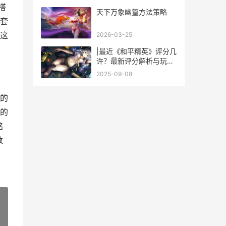
录
搭
天下万象幽篁方法策略
套
这
2026-03-25
|最近《和平精英》评分几
许？最新评分解析与玩法
攻略|
2025-09-08
的
的
铭
数
»