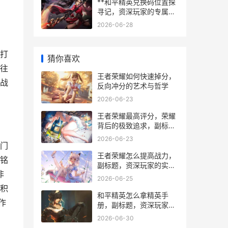
**和平精英兑换码位置探
寻记，资深玩家的专属福
利指南**
2026-06-28
打
猜你喜欢
往
王者荣耀如何快速掉分，
战
反向冲分的艺术与哲学
。
2026-06-23
王者荣耀最高评分，荣耀
背后的极致追求，副标
题，探寻巅峰操作的灵魂
2026-06-23
密码
门
王者荣耀怎么提高战力，
铭
副标题，资深玩家的实战
非
心得
2026-06-25
积
和平精英怎么拿精英手
作
册，副标题，资深玩家的
高效进阶指南
2026-06-30