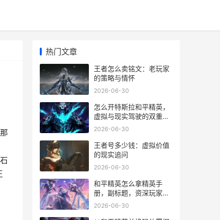
热门文章
王者怎么卖铭文：老玩家
的策略与情怀
2026-06-30
怎么开特斯拉和平精英，
虚拟与现实驾驶的双重艺
术
2026-06-30
那
王者号多少钱：虚拟价值
的现实追问
石
2026-06-30
王
和平精英怎么拿精英手
册，副标题，资深玩家的
高效进阶指南
2026-06-30